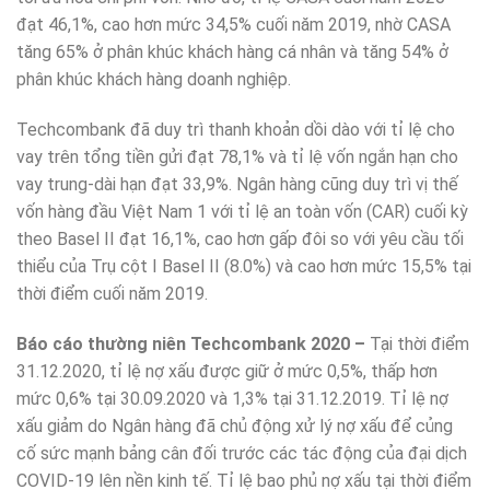
đạt 46,1%, cao hơn mức 34,5% cuối năm 2019, nhờ CASA
tăng 65% ở phân khúc khách hàng cá nhân và tăng 54% ở
phân khúc khách hàng doanh nghiệp.
Techcombank đã duy trì thanh khoản dồi dào với tỉ lệ cho
vay trên tổng tiền gửi đạt 78,1% và tỉ lệ vốn ngắn hạn cho
vay trung-dài hạn đạt 33,9%. Ngân hàng cũng duy trì vị thế
vốn hàng đầu Việt Nam 1 với tỉ lệ an toàn vốn (CAR) cuối kỳ
theo Basel II đạt 16,1%, cao hơn gấp đôi so với yêu cầu tối
thiểu của Trụ cột I Basel II (8.0%) và cao hơn mức 15,5% tại
thời điểm cuối năm 2019.
Báo cáo thường niên Techcombank 2020 –
Tại thời điểm
31.12.2020, tỉ lệ nợ xấu được giữ ở mức 0,5%, thấp hơn
mức 0,6% tại 30.09.2020 và 1,3% tại 31.12.2019. Tỉ lệ nợ
xấu giảm do Ngân hàng đã chủ động xử lý nợ xấu để củng
cố sức mạnh bảng cân đối trước các tác động của đại dịch
COVID-19 lên nền kinh tế. Tỉ lệ bao phủ nợ xấu tại thời điểm