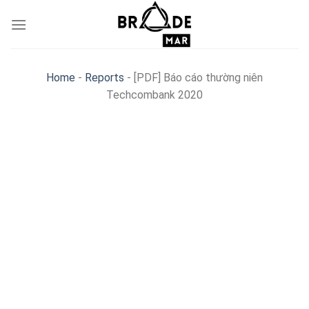
Skip
to
content
Home
-
Reports
-
[PDF] Báo cáo thường niên
Techcombank 2020