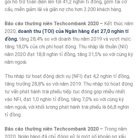
gói hỗ trợ toàn diện lên tới 41,2 nghìn tỉ đồng, gồm tái cơ
cấu, miễn giảm lãi và giãn nợ cho hơn 3.200 khách hàng.
Báo cáo thường niên Techcombank 2020 –
Kết thúc năm
2020,
doanh thu (TOI) của Ngân hàng đạt 27,0 nghìn tỉ
đồng
, tăng 28,4% so với doanh thu năm 2019 và vượt mức
tăng 18,0% của chi phí hoạt động. Thu nhập lãi thuần (NII)
năm 2020 đạt 18,8 nghìn tỉ đồng, tăng 31,5% so với cùng kỳ
năm ngoái.
Thu nhập từ hoạt động dịch vụ (NFI) đạt 4,2 nghìn tỉ đồng,
tăng trưởng 28,8% so với năm 2019. Thu nhập từ hoạt động
tư vấn phát hành trái phiếu tiếp tục đóng góp nhiều nhất
vào NFI, đạt 1,0 nghìn tỉ đồng, tăng 7,0% so với cùng kỳ
năm ngoái, với khối lượng phát hành trái phiếu là 66,8 nghìn
tỉ đồng.
Báo cáo thường niên Techcombank 2020 –
Trong năm
2020, Ngân hàng đã chủ động xử lý một số khoản nợ xấu.