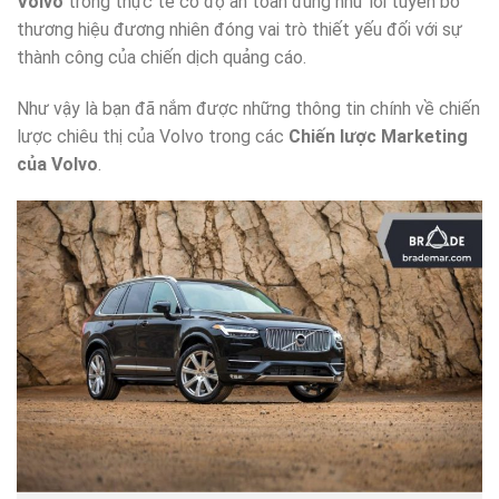
Volvo
trong thực tế có độ an toàn đúng như lời tuyên bố
thương hiệu đương nhiên đóng vai trò thiết yếu đối với sự
thành công của chiến dịch quảng cáo.
Như vậy là bạn đã nắm được những thông tin chính về chiến
lược chiêu thị của Volvo trong các
Chiến lược Marketing
của Volvo
.