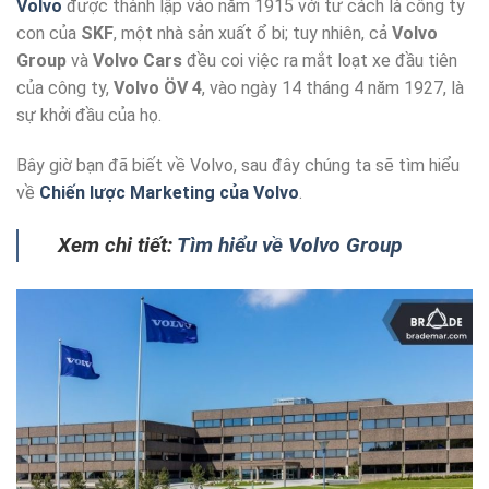
Volvo
được thành lập vào năm 1915 với tư cách là công ty
con của
SKF
, một nhà sản xuất ổ bi; tuy nhiên, cả
Volvo
Group
và
Volvo Cars
đều coi việc ra mắt loạt xe đầu tiên
của công ty,
Volvo ÖV 4
, vào ngày 14 tháng 4 năm 1927, là
sự khởi đầu của họ.
Bây giờ bạn đã biết về Volvo, sau đây chúng ta sẽ tìm hiểu
về
Chiến lược Marketing của Volvo
.
Xem chi tiết:
Tìm hiểu về Volvo Group