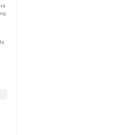
 và
ong
đa