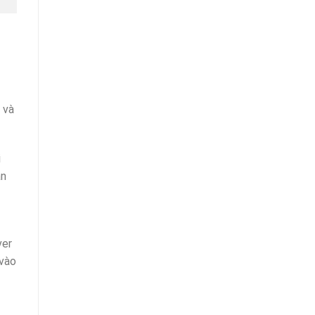
 và
i
àn
ver
 vào