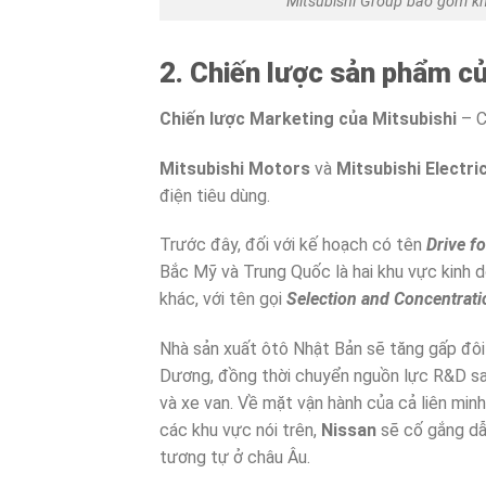
Mitsubishi Group bao gồm kh
2. Chiến lược sản phẩm củ
Chiến lược Marketing của Mitsubishi
– C
Mitsubishi Motors
và
Mitsubishi Electri
điện tiêu dùng.
Trước đây, đối với kế hoạch có tên
Drive f
Bắc Mỹ và Trung Quốc là hai khu vực kinh 
khác, với tên gọi
Selection and Concentrati
Nhà sản xuất ôtô Nhật Bản sẽ tăng gấp đôi
Dương, đồng thời chuyển nguồn lực R&D sang
và xe van. Về mặt vận hành của cả liên min
các khu vực nói trên,
Nissan
sẽ cố gắng dẫ
tương tự ở châu Âu.