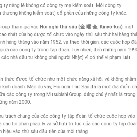
ty riêng lẻ không có công ty mẹ kiểm soát. Mỗi công ty
g thường không kiểm soát) cổ phần của những công ty khác.
Group tham gia vào
Hội nghị thứ sáu (金 曜 会, Kinyō-kai)
, một
ao nhất của họ được tổ chức vào ngày thứ sáu thứ hai hàng thá
nh hàng tháng vào năm 1952, và theo thời gian, các cuộc họp đã
 giữa các công ty trong tập đoàn. Tuy nhiên, đến những năm 199
ởi các nhà đầu tư không phải người Nhật) vì có thể vi phạm luật
h thức được tổ chức như một chức năng xã hội, và không nhằm
c kinh doanh. Mặc dù vậy, Hội nghị Thứ Sáu đã là một địa điểm c
ữa các công ty trong Mitsubishi Group, đáng chú ý nhất là trong
hững năm 2000.
phụ trách chung của các công ty tập đoàn tổ chức cuộc họp vào
à các bộ phận pháp lý và sở hữu trí tuệ của các công ty tập đoà
 hiệu vào thứ sáu đầu tiên của mỗi tháng.