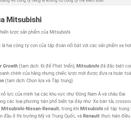
oảng 40 công ty riêng lẻ không có công ty mẹ kiểm soát
a Mitsubishi
hiến lược sản phẩm của Mitsubishi.
c
là hai công ty con của tập đoàn nổi bật với các sản phẩm xe hơi
or Growth
(tạm dịch: Đi để Phát triển),
Mitsubishi
đã đặc biệt co
doanh chính của hãng nhưng chiếc lược mới được đưa ra hoàn to
on
(tạm dịch: Chọn lựa và Tập trung).
 nỗ lực của mình tại các khu vực như Đông Nam Á và châu Đại
 các loại phương tiện phổ biến tại đây như: Xe bán tải, crosso
h
Mitsubishi-Nissan-Renault
, trong khi
Mitsubishi
sẽ tập trung
n đầu ở thị trường Mỹ và Trung Quốc, và
Renault
thực hiện điều