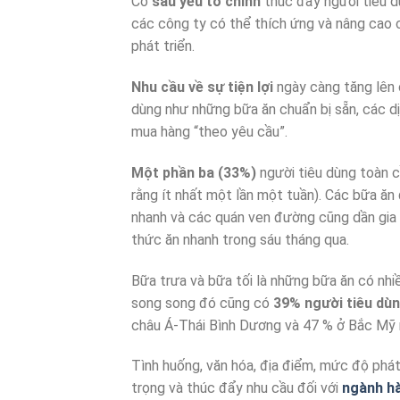
Có
sáu yếu tố chính
thúc đẩy người tiêu d
các công ty có thể thích ứng và nâng cao c
phát triển.
Nhu cầu về sự tiện lợi
ngày càng tăng lên 
dùng như những bữa ăn chuẩn bị sẵn, các d
mua hàng “theo yêu cầu”.
Một phần ba (33%)
người tiêu dùng toàn c
rằng ít nhất một lần một tuần). Các bữa ăn
nhanh và các quán ven đường cũng dần gia
thức ăn nhanh trong sáu tháng qua.
Bữa trưa và bữa tối là những bữa ăn có nh
song song đó cũng có
39% người tiêu dù
châu Á-Thái Bình Dương và 47 % ở Bắc Mỹ 
Tình huống, văn hóa, địa điểm, mức độ phát
trọng và thúc đẩy nhu cầu đối với
ngành h