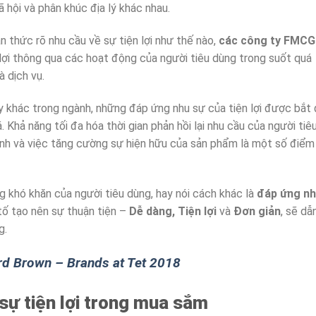
 hội và phân khúc địa lý khác nhau.
 thức rõ nhu cầu về sự tiện lợi như thế nào,
các công ty FMCG
lợi thông qua các hoạt động của người tiêu dùng trong suốt quá
à dịch vụ.
y khác trong ngành, những đáp ứng nhu sự của tiện lợi được bắt
 Khả năng tối đa hóa thời gian phản hồi lại nhu cầu của người tiê
ênh và việc tăng cường sự hiện hữu của sản phẩm là một số điểm
g khó khăn của người tiêu dùng, hay nói cách khác là
đáp ứng n
 tố tạo nên sự thuận tiện –
Dễ dàng, Tiện lợi
và
Đơn giản
, sẽ dẫ
g.
rd Brown – Brands at Tet 2018
 sự tiện lợi trong mua sắm