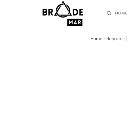
Skip
to
HOME
content
Home
-
Reports
-