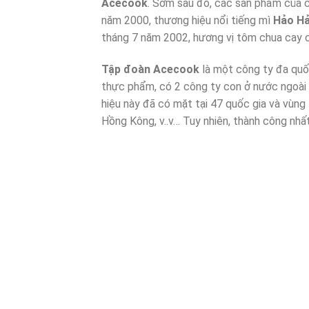
Acecook
. Sớm sau đó, các sản phẩm của c
năm 2000, thương hiệu nổi tiếng mì
Hảo H
tháng 7 năm 2002, hương vị tôm chua cay c
Tập đoàn Acecook
là một công ty đa quốc
thực phẩm, có 2 công ty con ở nước ngoài
hiệu này đã có mặt tại 47 quốc gia và vùng
Hồng Kông, v..v… Tuy nhiên, thành công nhấ