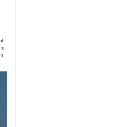
ành
ững
ng