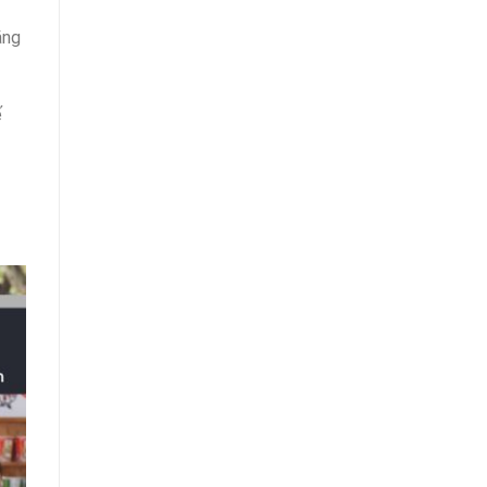
ăng
ế