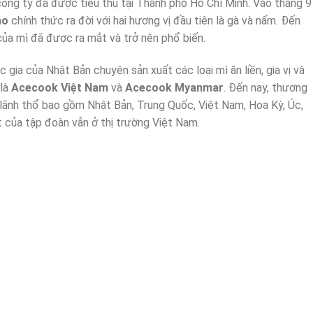
ông ty đã được tiêu thụ tại Thành phố Hồ Chí Minh. Vào tháng 9
ảo
chính thức ra đời với hai hương vị đầu tiên là gà và nấm. Đến
ủa mì đã được ra mắt và trở nên phổ biến.
 gia của Nhật Bản chuyên sản xuất các loại mì ăn liền, gia vị và
 là
Acecook Việt Nam
và
Acecook Myanmar
. Đến nay, thương
 lãnh thổ bao gồm Nhật Bản, Trung Quốc, Việt Nam, Hoa Kỳ, Úc,
t của tập đoàn vẫn ở thị trường Việt Nam.