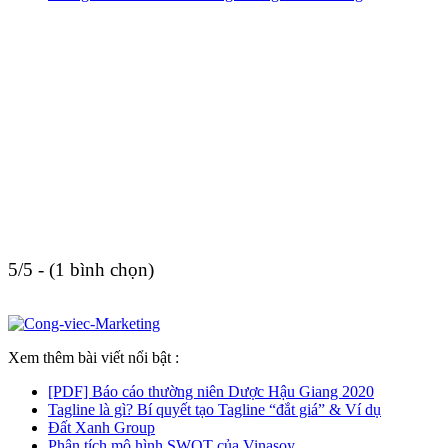
5/5 - (1 bình chọn)
Xem thêm bài viết nổi bật :
[PDF] Báo cáo thường niên Dược Hậu Giang 2020
Tagline là gì? Bí quyết tạo Tagline “đắt giá” & Ví dụ
Đất Xanh Group
Phân tích mô hình SWOT của Vinasoy