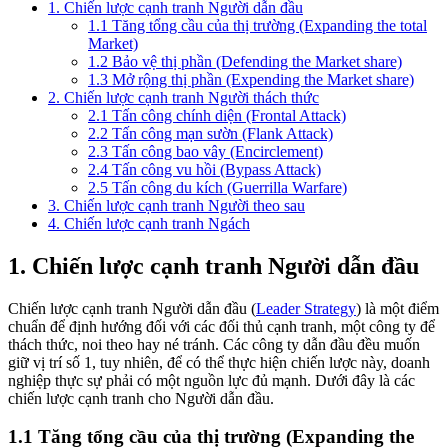
1. Chiến lược cạnh tranh Người dẫn đầu
1.1 Tăng tổng cầu của thị trường (Expanding the total
Market)
1.2 Bảo vệ thị phần (Defending the Market share)
1.3 Mở rộng thị phần (Expending the Market share)
2. Chiến lược cạnh tranh Người thách thức
2.1 Tấn công chính diện (Frontal Attack)
2.2 Tấn công mạn sườn (Flank Attack)
2.3 Tấn công bao vây (Encirclement)
2.4 Tấn công vu hồi (Bypass Attack)
2.5 Tấn công du kích (Guerrilla Warfare)
3. Chiến lược cạnh tranh Người theo sau
4. Chiến lược cạnh tranh Ngách
1. Chiến lược cạnh tranh Người dẫn đầu
Chiến lược cạnh tranh Người dẫn đầu (
Leader Strategy
) là một điểm
chuẩn để định hướng đối với các đối thủ cạnh tranh, một công ty để
thách thức, noi theo hay né tránh. Các công ty dẫn đầu đều muốn
giữ vị trí số 1, tuy nhiên, để có thể thực hiện chiến lược này, doanh
nghiệp thực sự phải có một nguồn lực đủ mạnh. Dưới đây là các
chiến lược cạnh tranh cho Người dẫn đầu.
1.1 Tăng tổng cầu của thị trường (Expanding the