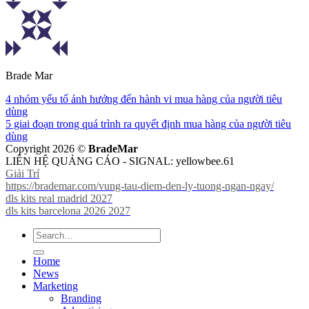
Brade Mar
4 nhóm yếu tố ảnh hưởng đến hành vi mua hàng của người tiêu
dùng
5 giai đoạn trong quá trình ra quyết định mua hàng của người tiêu
dùng
Copyright 2026 ©
BradeMar
LIÊN HỆ QUẢNG CÁO - SIGNAL: yellowbee.61
Giải Trí
https://brademar.com/vung-tau-diem-den-ly-tuong-ngan-ngay/
dls kits real madrid 2027
dls kits barcelona 2026 2027
Home
News
Marketing
Branding