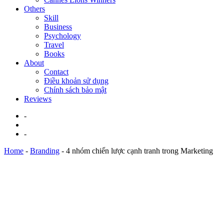
Others
Skill
Business
Psychology
Travel
Books
About
Contact
Điều khoản sử dụng
Chính sách bảo mật
Reviews
-
-
Home
-
Branding
-
4 nhóm chiến lược cạnh tranh trong Marketing