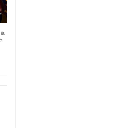
đầu
ới