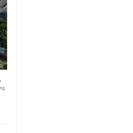
à
ông