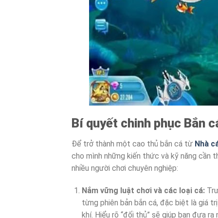
Bí quyết chinh phục Bắn c
Để trở thành một cao thủ bắn cá từ
Nhà cá
cho mình những kiến thức và kỹ năng cần t
nhiều người chơi chuyên nghiệp:
Nắm vững luật chơi và các loại cá:
Trư
từng phiên bản bắn cá, đặc biệt là giá t
khí. Hiểu rõ “đối thủ” sẽ giúp bạn đưa ra