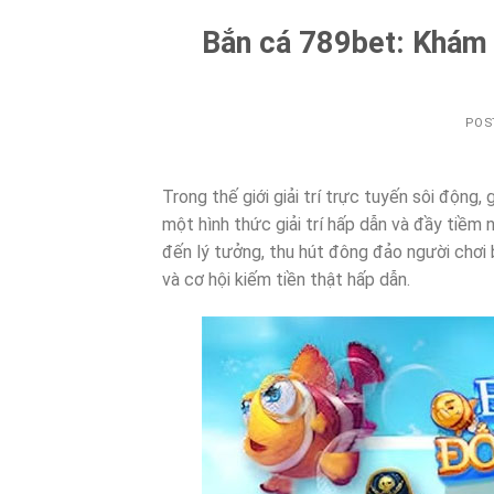
Bắn cá 789bet: Khám p
POS
Trong thế giới giải trí trực tuyến sôi độn
một hình thức giải trí hấp dẫn và đầy tiềm n
đến lý tưởng, thu hút đông đảo người chơi
và cơ hội kiếm tiền thật hấp dẫn.