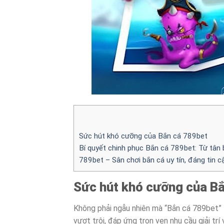
Sức hút khó cưỡng của Bắn cá 789bet
Bí quyết chinh phục Bắn cá 789bet: Từ tân 
789bet – Sân chơi bắn cá uy tín, đáng tin c
Sức hút khó cưỡng của B
Không phải ngẫu nhiên mà “Bắn cá 789bet” 
vượt trội, đáp ứng trọn vẹn nhu cầu giải trí