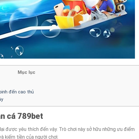
Mục lục
binh đến cao thủ
ậy
ắn cá 789bet
lại được yêu thích đến vậy. Trò chơi này sở hữu những ưu điểm
 và kiếm tiền của người chơi: