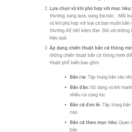
Lựa chọn vũ khí phù hợp với mục tiêu:
thường, súng laze, súng đại bác… Mỗi lo
vũ khí phù hợp với loại cá bạn muốn bắn 
thường để tiết kiệm đạn. Đối với những 
hiệu quả.
Áp dụng chiến thuật bắn cá thông mi
những chiến thuật bắn cá thông minh để 
thuật phổ biến bao gồm:
Bắn ria:
Tập trung bắn vào nhữn
Bắn đàn:
Sử dụng vũ khí mạnh 
nhiều cá cùng lúc.
Bắn cá đơn lẻ:
Tập trung bắn 
cao.
Bắn cá theo mục tiêu:
Quan s
bắn.