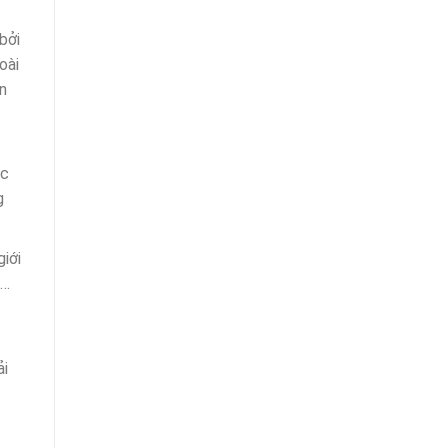
bởi
oài
n
ác
g
iới
g…
ải