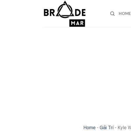
Skip
to
HOME
content
Home
-
Giải Trí
-
Kyle W