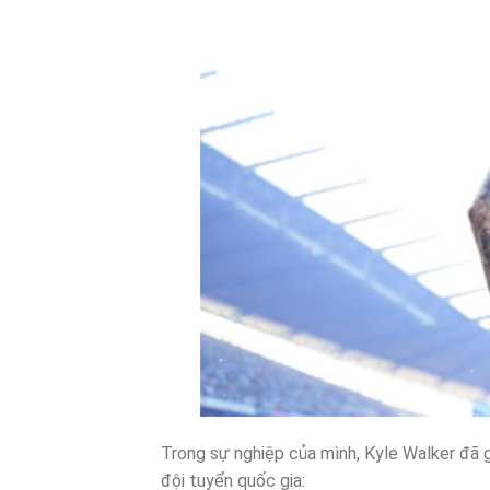
Trong sự nghiệp của mình, Kyle Walker đã g
đội tuyển quốc gia: