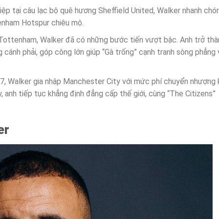
iệp tại câu lạc bộ quê hương Sheffield United, Walker nhanh chó
enham Hotspur chiêu mộ.
Tottenham, Walker đã có những bước tiến vượt bậc. Anh trở thà
g cánh phải, góp công lớn giúp “Gà trống” cạnh tranh sòng phẳng 
, Walker gia nhập Manchester City với mức phí chuyển nhượng 
, anh tiếp tục khẳng định đẳng cấp thế giới, cùng “The Citizens”
er