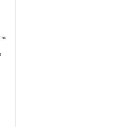
 cầu
t.