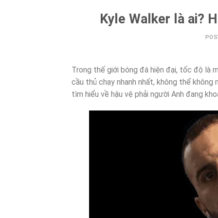
Kyle Walker là ai? H
POS
Trong thế giới bóng đá hiện đại, tốc độ là
cầu thủ chạy nhanh nhất, không thể không 
tìm hiểu về hậu vệ phải người Anh đang kh