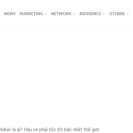
NEWS
MARKETING
NETWORK
REFERENCE
OTHERS
alker là ai? Hậu vệ phải tốc độ bậc nhất thế giới