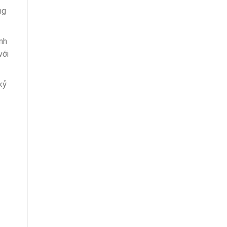
ng
nh
với
kỷ