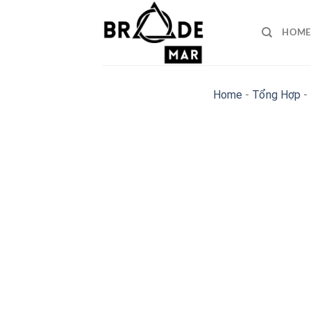
Skip
to
HOME
content
Home
-
Tổng Hợp
-