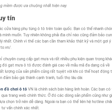
g mềm được ưa chuộng nhất hiện nay.
uy tín
ác cửa hàng phụ tùng ô tô trên toàn quốc. Bạn có thể nhanh chó
 mình muốn. Tuy nhiên không phải địa chỉ nào cũng đảm bảo cu
ý nhất. Chính vì thế các bạn cần tham khảo thật kỹ và một gợi ý 
to.vn/.
hỉ chuyên cung cấp gạt mưa và rất nhiều phụ kiện quan trọng khá
ng đó gạt mưa ô tô được đánh giá cao về mẫu mã đa dạng cả về
Chất lượng của sản phẩm cũng rất tuyệt vời khi có thể hoạt động 
n đảm bảo giá thành cạnh tranh, tuổi thọ lâu dài.
ện đồ chơi ô tô
VN là chính sách bán hàng linh hoàn. Các bạn có
e qua trang web chính thức. Ở đó các dòng sản phẩm cũng như g
lựa chọn trở nên dễ dàng. Ngoài ra bạn có thể liên hệ hotline ch
 tư vấn chính xác nhất.