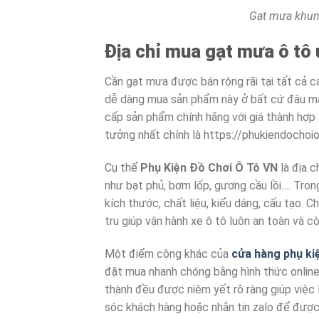
Gạt mưa khun
Địa chỉ mua gạt mưa ô tô 
Cần gạt mưa được bán rộng rãi tại tất cả c
dễ dàng mua sản phẩm này ở bất cứ đâu mà
cấp sản phẩm chính hãng với giá thành hợp l
tưởng nhất chính là https://phukiendochoio
Cụ thể
Phụ Kiện Đồ Chơi Ô Tô VN
là địa c
như bạt phủ, bơm lốp, gương cầu lồi…. Tro
kích thước, chất liệu, kiểu dáng, cấu tạo. 
tru giúp vận hành xe ô tô luôn an toàn và cò
Một điểm cộng khác của
cửa hàng phụ ki
đặt mua nhanh chóng bằng hình thức onlin
thành đều được niêm yết rõ ràng giúp việc 
sóc khách hàng hoặc nhắn tin zalo để được