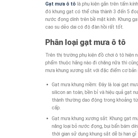
Gạt mưa ô tô
là phụ kiện gắn trên tấm kín
đó khung gạt có thể chia thành 3 đến 5 đoạ
nước đọng dính trên bề mặt kính. Khung gạt
cao su dẻo dai có độ đàn hồi rất tốt.
Phân loại gạt mưa ô tô
Trên thị trường phụ kiện đồ chơi ô tô hiện 
phẩm thuộc hãng nào đi chăng nữa thì cũng
mưa khung xương sắt với đặc điểm cơ bản 
Gạt mưa khung mềm: Đây là loại gạt mưa
silicon an toàn, bền bỉ và hiệu quả gạt
thành thường dao động trong khoảng từ
cấp.
Gạt mưa khung xương sắt: Khung gạt mưa
năng loại bỏ nước đọng, bụi bẩn bám dín
thời gian sử dụng khung sắt dễ bị han g