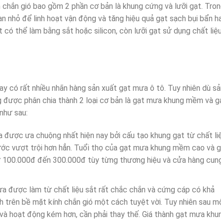
h chắn gió bao gồm 2 phần cơ bản là khung cứng và lưỡi gạt. Tro
n nhỏ để linh hoạt vận động và tăng hiệu quả gạt sạch bụi bẩn h
 có thể làm bằng sắt hoặc silicon, còn lưỡi gạt sử dụng chất liệ
nay có rất nhiều nhãn hàng sản xuất gạt mưa ô tô. Tuy nhiên dù s
 được phân chia thành 2 loại cơ bản là gạt mưa khung mềm và g
như sau:
 được ưa chuộng nhất hiện nay bởi cấu tạo khung gạt từ chất li
 nước vượt trội hơn hẳn. Tuổi thọ của gạt mưa khung mềm cao và g
 100.000đ đến 300.000đ tùy từng thương hiệu và cửa hàng cun
 được làm từ chất liệu sắt rất chắc chắn và cứng cáp có khả
h trên bề mặt kính chắn gió một cách tuyệt vời. Tuy nhiên sau m
ỉ và hoạt động kém hơn, cần phải thay thế. Giá thành gạt mưa khu