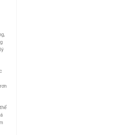
ng,
ng
lý
c
trơn
 thể
iá
ăm