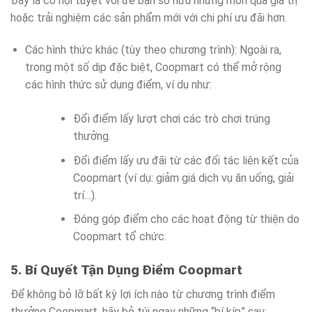
Đây là cơ hội tuyệt vời để bạn sở hữu những món quà giá trị
hoặc trải nghiệm các sản phẩm mới với chi phí ưu đãi hơn.
Các hình thức khác (tùy theo chương trình): Ngoài ra,
trong một số dịp đặc biệt, Coopmart có thể mở rộng
các hình thức sử dụng điểm, ví dụ như:
Đổi điểm lấy lượt chơi các trò chơi trúng
thưởng.
Đổi điểm lấy ưu đãi từ các đối tác liên kết của
Coopmart (ví dụ: giảm giá dịch vụ ăn uống, giải
trí…).
Đóng góp điểm cho các hoạt động từ thiện do
Coopmart tổ chức.
5. Bí Quyết Tận Dụng Điểm Coopmart
Để không bỏ lỡ bất kỳ lợi ích nào từ chương trình điểm
thưởng Coopmart, hãy bỏ túi ngay những “bí kíp” sau: