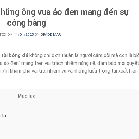
 Những ông vua áo đen mang đến sự
công bằng
TED ON
11/04/2025
BY
BRADE MAR
 tài bóng đá
không chỉ đơn thuần là người cầm còi mà còn là bi
ua áo đen” mang trên vai trách nhiệm nặng nề, đảm bảo mọi quyế
g 7m khám phá vai trò, nhiệm vụ và những kiểu trọng tài xuất hiện
Mục lục
 đá