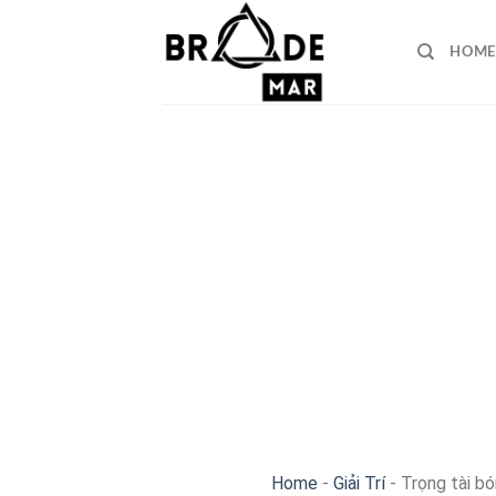
Skip
to
HOME
content
Home
-
Giải Trí
-
Trọng tài b