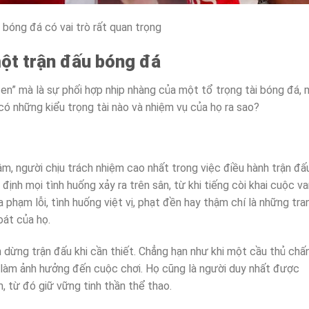
 bóng đá có vai trò rất quan trọng
một trận đấu bóng đá
en” mà là sự phối hợp nhịp nhàng của một tổ trọng tài bóng đá, 
có những kiểu trọng tài nào và nhiệm vụ của họ ra sao?
âm, người chịu trách nhiệm cao nhất trong việc điều hành trận đấ
ịnh mọi tình huống xảy ra trên sân, từ khi tiếng còi khai cuộc v
a phạm lỗi, tình huống việt vị, phạt đền hay thậm chí là những tra
oát của họ.
n dừng trận đấu khi cần thiết. Chẳng hạn như khi một cầu thủ chấ
u làm ảnh hưởng đến cuộc chơi. Họ cũng là người duy nhất được
, từ đó giữ vững tinh thần thể thao.