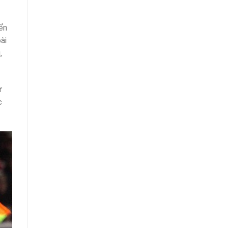
yển
ài
,
ự
c