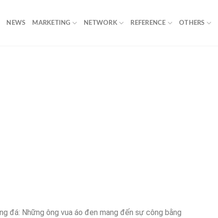
NEWS
MARKETING
NETWORK
REFERENCE
OTHERS
óng đá: Những ông vua áo đen mang đến sự công bằng