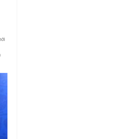
mới
h