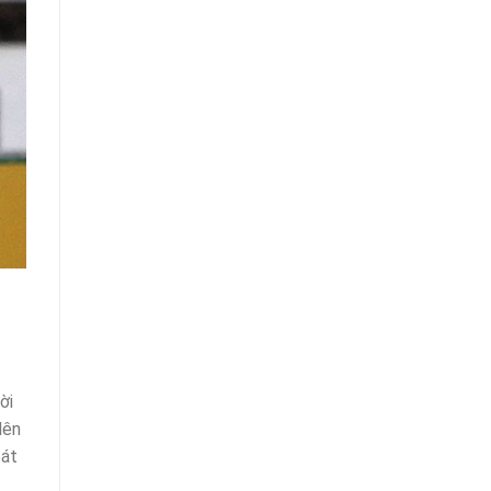
ời
lên
oát