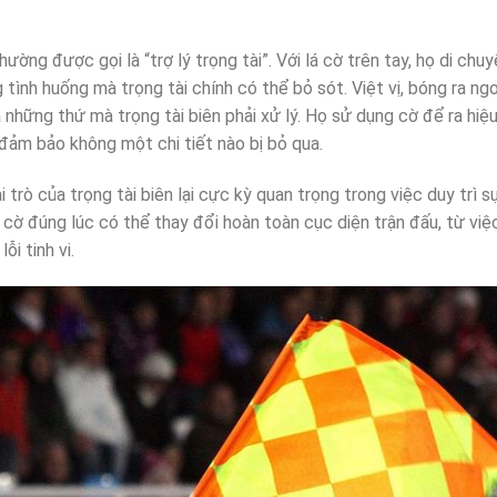
thường được gọi là “trợ lý trọng tài”. Với lá cờ trên tay, họ di chu
ình huống mà trọng tài chính có thể bỏ sót. Việt vị, bóng ra ngo
 những thứ mà trọng tài biên phải xử lý. Họ sử dụng cờ để ra hiệu
 đảm bảo không một chi tiết nào bị bỏ qua.
i trò của trọng tài biên lại cực kỳ quan trọng trong việc duy trì s
 cờ đúng lúc có thể thay đổi hoàn toàn cục diện trận đấu, từ việ
i tinh vi.