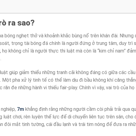
rò ra sao?
ha bóng nghẹt thở và khoảnh khắc bùng nổ trên khán đài. Nhưng
oát, trọng tài bóng đá chính là người đứng ở trung tâm, duy trì 
y, họ không chỉ là người thực thi luật mà còn là “kim chỉ nam” đả
.
 luật giúp giảm thiểu những tranh cãi không đáng có giữa các cầu
. Một pha xử lý tinh tế có thể làm dịu đi bầu không khí căng thẳn
 răn đe những hành vi thiếu fair-play. Chính vì vậy, vai trò của họ
 nghiệp,
7m
khẳng định rằng những người cầm còi phải trải qua q
 luật chơi, rèn luyện thể lực để di chuyển liên tục trên sân, cho
n đôi mắt tinh tường, cái đầu lạnh và trái tim nóng để đưa ra nh