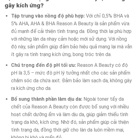
gây kích ứng?
Tập trung vào nồng độ phù hợp:
Với chỉ 0,5% BHA và
5% AHA, AHA & BHA Reason A Beauty là sản phẩm vừa
đủ mạnh để cải thiện tình trạng da. Đồng thời lại phù hợp
với những làn da nhạy cảm hoặc mới sử dụng. Với nồng
độ này, sản phẩm giúp đảm bảo hiệu quả mang lại mà vẫn
ít gây ra tình trạng kích ứng, bong tróc trên da.
Chú trọng đến độ pH tối ưu:
Reason A Beauty có độ
pH là 3,5 – mức độ pH lý tưởng nhất cho các sản phẩm
chăm sóc da chứa axit. Đảm bảo làm sạch da, không gây
ra kích ứng cho da.
Bổ sung thành phần làm dịu da:
Ngoài toner tẩy da
chết của Reason A Beauty còn được bổ sung với nhiều
hoạt chất dưỡng ẩm và làm dịu da, giúp giảm thiểu tình
trạng da khô, kích ứng. Nhờ đó, sản phẩm giúp cải thiện
tình trạng da, đồng thời giữ cho làn da luôn mềm mại,
không bị khô và mẩn đỏ.