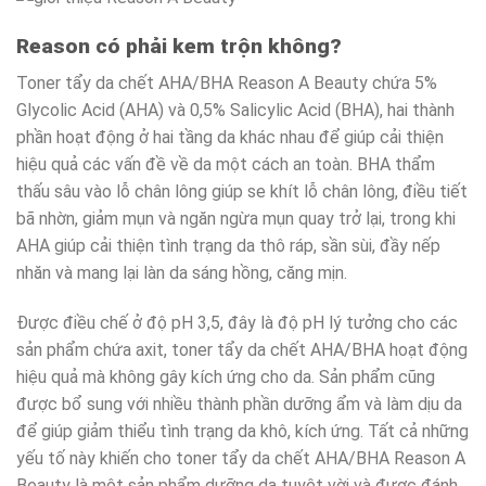
Reason có phải kem trộn không?
Toner tẩy da chết AHA/BHA Reason A Beauty chứa 5%
Glycolic Acid (AHA) và 0,5% Salicylic Acid (BHA), hai thành
phần hoạt động ở hai tầng da khác nhau để giúp cải thiện
hiệu quả các vấn đề về da một cách an toàn. BHA thẩm
thấu sâu vào lỗ chân lông giúp se khít lỗ chân lông, điều tiết
bã nhờn, giảm mụn và ngăn ngừa mụn quay trở lại, trong khi
AHA giúp cải thiện tình trạng da thô ráp, sần sùi, đầy nếp
nhăn và mang lại làn da sáng hồng, căng mịn.
Được điều chế ở độ pH 3,5, đây là độ pH lý tưởng cho các
sản phẩm chứa axit, toner tẩy da chết AHA/BHA hoạt động
hiệu quả mà không gây kích ứng cho da. Sản phẩm cũng
được bổ sung với nhiều thành phần dưỡng ẩm và làm dịu da
để giúp giảm thiểu tình trạng da khô, kích ứng. Tất cả những
yếu tố này khiến cho toner tẩy da chết AHA/BHA Reason A
Beauty là một sản phẩm dưỡng da tuyệt vời và được đánh