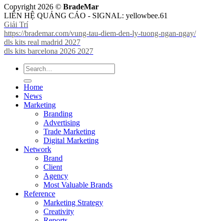
Copyright 2026 ©
BradeMar
LIÊN HỆ QUẢNG CÁO - SIGNAL: yellowbee.61
Giải Trí
https://brademar.com/vung-tau-diem-den-ly-tuong-ngan-ngay/
dls kits real madrid 2027
dls kits barcelona 2026 2027
Home
News
Marketing
Branding
Advertising
Trade Marketing
Digital Marketing
Network
Brand
Client
Agency
Most Valuable Brands
Reference
Marketing Strategy
Creativity
Reports