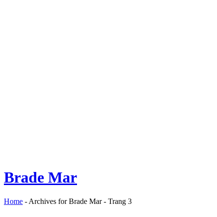
Brade Mar
Home
-
Archives for Brade Mar
-
Trang 3