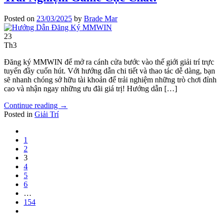
Posted on
23/03/2025
by
Brade Mar
23
Th3
Đăng ký MMWIN để mở ra cánh cửa bước vào thế giới giải trí trực
tuyến đầy cuốn hút. Với hướng dẫn chi tiết và thao tác dễ dàng, bạn
sẽ nhanh chóng sở hữu tài khoản để trải nghiệm những trò chơi đỉnh
cao và nhận ngay những ưu đãi giá trị! Hướng dẫn […]
Continue reading
→
Posted in
Giải Trí
1
2
3
4
5
6
…
154