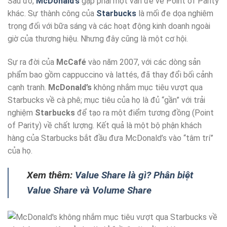
Sau đó,
McDonald’s
gặp phải một vấn đề về Point of Parity
khác. Sự thành công của
Starbucks
là mối đe dọa nghiêm
trọng đối với bữa sáng và các hoạt động kinh doanh ngoài
giờ của thương hiệu. Nhưng đây cũng là một cơ hội.
Sự ra đời của
McCafé
vào năm 2007, với các dòng sản
phẩm bao gồm cappuccino và lattés, đã thay đổi bối cảnh
cạnh tranh.
McDonald’s
không nhắm mục tiêu vượt qua
Starbucks về cà phê; mục tiêu của họ là đủ “gần” với trải
nghiệm
Starbucks
để tạo ra một điểm tương đồng (Point
of Parity) về chất lượng. Kết quả là một bộ phận khách
hàng của Starbucks bắt đầu đưa McDonald’s vào “tâm trí”
của họ.
Xem thêm:
Value Share là gì? Phân biệt
Value Share và Volume Share