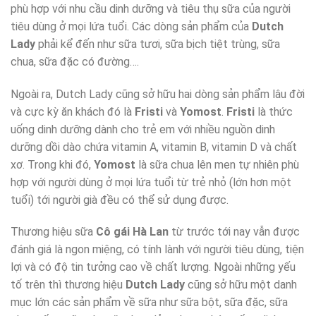
phù hợp với nhu cầu dinh dưỡng và tiêu thụ sữa của người
tiêu dùng ở mọi lứa tuổi. Các dòng sản phẩm của
Dutch
Lady
phải kể đến như sữa tươi, sữa bịch tiệt trùng, sữa
chua, sữa đặc có đường….
Ngoài ra, Dutch Lady cũng sở hữu hai dòng sản phẩm lâu đời
và cực kỳ ăn khách đó là
Fristi
và
Yomost
.
Fristi
là thức
uống dinh dưỡng dành cho trẻ em với nhiều nguồn dinh
dưỡng dồi dào chứa vitamin A, vitamin B, vitamin D và chất
xơ. Trong khi đó,
Yomost
là sữa chua lên men tự nhiên phù
hợp với người dùng ở mọi lứa tuổi từ trẻ nhỏ (lớn hơn một
tuổi) tới người già đều có thể sử dụng được.
Thương hiệu sữa
Cô gái Hà Lan
từ trước tới nay vẫn được
đánh giá là ngon miệng, có tính lành với người tiêu dùng, tiện
lợi và có độ tin tưởng cao về chất lượng. Ngoài những yếu
tố trên thì thương hiệu
Dutch Lady
cũng sở hữu một danh
mục lớn các sản phẩm về sữa như sữa bột, sữa đặc, sữa