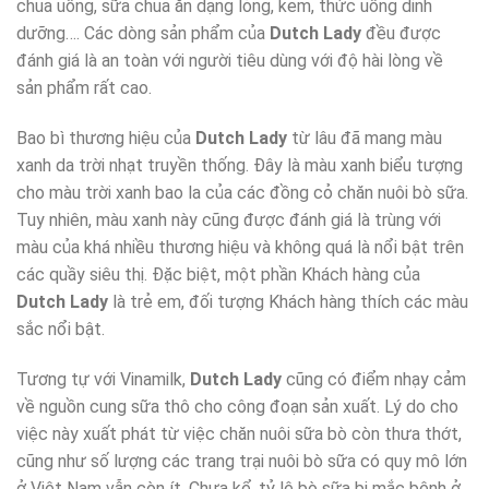
chua uống, sữa chua ăn dạng lỏng, kem, thức uống dinh
dưỡng…. Các dòng sản phẩm của
Dutch Lady
đều được
đánh giá là an toàn với người tiêu dùng với độ hài lòng về
sản phẩm rất cao.
Bao bì thương hiệu của
Dutch Lady
từ lâu đã mang màu
xanh da trời nhạt truyền thống. Đây là màu xanh biểu tượng
cho màu trời xanh bao la của các đồng cỏ chăn nuôi bò sữa.
Tuy nhiên, màu xanh này cũng được đánh giá là trùng với
màu của khá nhiều thương hiệu và không quá là nổi bật trên
các quầy siêu thị. Đặc biệt, một phần Khách hàng của
Dutch Lady
là trẻ em, đối tượng Khách hàng thích các màu
sắc nổi bật.
Tương tự với Vinamilk,
Dutch Lady
cũng có điểm nhạy cảm
về nguồn cung sữa thô cho công đoạn sản xuất. Lý do cho
việc này xuất phát từ việc chăn nuôi sữa bò còn thưa thớt,
cũng như số lượng các trang trại nuôi bò sữa có quy mô lớn
ở Việt Nam vẫn còn ít. Chưa kể, tỷ lệ bò sữa bị mắc bệnh ở