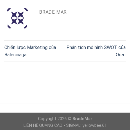
BRADE MAR
Chiến lược Marketing của
Phân tích mô hình SWOT của
Balenciaga
Oreo
Copyright 2026 ©
BradeMar
LIÊN HỆ QUẢNG CÁO - SIGNAL: yellowbee.61